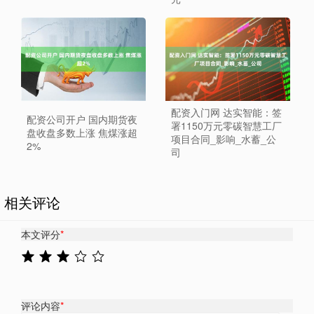
配资入门网 达实智能：签
配资公司开户 国内期货夜
署1150万元零碳智慧工厂
盘收盘多数上涨 焦煤涨超
项目合同_影响_水蓄_公
2%
司
相关评论
本文评分
*
评论内容
*